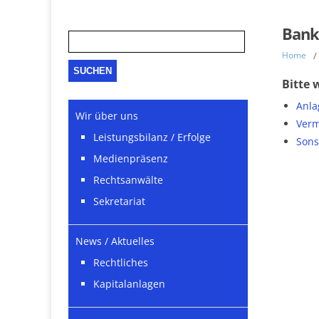
Suche
Bank
nach:
Home
/
Bitte 
Anla
Wir über uns
Verm
Leistungsbilanz / Erfolge
Sons
Medienpräsenz
Rechtsanwälte
Sekretariat
News / Aktuelles
Rechtliches
Kapitalanlagen