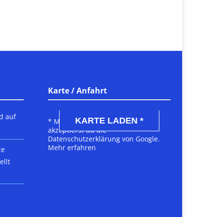
Karte / Anfahrt
DSGVO MAP
d auf
KARTE LADEN *
* Mit dem Laden der Karte
akzeptierst du die
Datenschutzerklärung von Google.
Mehr erfahren
ce
llt