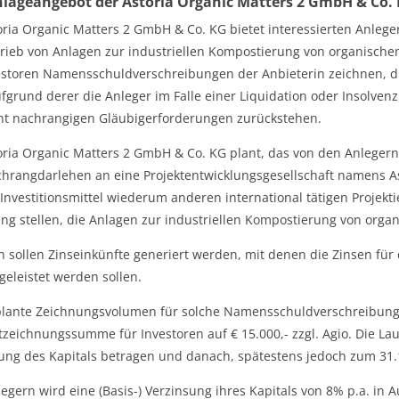
lageangebot der Astoria Organic Matters 2 GmbH & Co.
oria Organic Matters 2 GmbH & Co. KG bietet interessierten Anleger
rieb von Anlagen zur industriellen Kompostierung von organische
estoren Namensschuldverschreibungen der Anbieterin zeichnen, d
ufgrund derer die Anleger im Falle einer Liquidation oder Insolven
ht nachrangigen Gläubigerforderungen zurückstehen.
oria Organic Matters 2 GmbH & Co. KG plant, das von den Anlegern
hrangdarlehen an eine Projektentwicklungsgesellschaft namens Ast
e Investitionsmittel wiederum anderen international tätigen Projek
ng stellen, die Anlagen zur industriellen Kompostierung von organ
 sollen Zinseinkünfte generiert werden, mit denen die Zinsen für 
 geleistet werden sollen.
lante Zeichnungsvolumen für solche Namensschuldverschreibungen 
zeichnungssumme für Investoren auf € 15.000,- zzgl. Agio. Die Lauf
ung des Kapitals betragen und danach, spätestens jedoch zum 31
egern wird eine (Basis-) Verzinsung ihres Kapitals von 8% p.a. in A