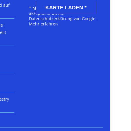
d auf
KARTE LADEN *
* Mit dem Laden der Karte
akzeptierst du die
Datenschutzerklärung von Google.
Mehr erfahren
ce
llt
estry