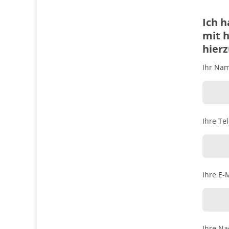
Ich h
mit h
hierz
Ihr Name
Ihre Te
Ihre E-M
Ihre Na