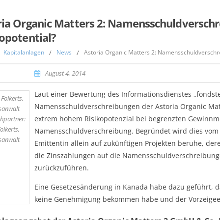
ria Organic Matters 2: Namensschuldversch
opotential?
Kapitalanlagen
/
News
/
Astoria Organic Matters 2: Namensschuldverschr
August 4, 2014
Laut einer Bewertung des Informationsdienstes „fondst
Namensschuldverschreibungen der Astoria Organic Matt
extrem hohem Risikopotenzial bei begrenzten Gewinnmög
hpartner:
olkerts,
Namensschuldverschreibung. Begründet wird dies vom „
sanwalt
Emittentin allein auf zukünftigen Projekten beruhe, deren
die Zinszahlungen auf die Namensschuldverschreibunge
zurückzuführen.
Eine Gesetzesänderung in Kanada habe dazu geführt, das
keine Genehmigung bekommen habe und der Vorzeigeeffe