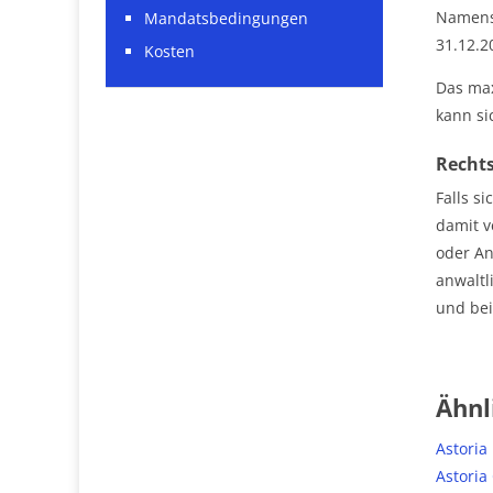
Namenss
Mandatsbedingungen
31.12.2
Kosten
Das max
kann si
Rechts
Falls s
damit v
oder An
anwaltl
und bei
Ähnl
Astoria
Astoria