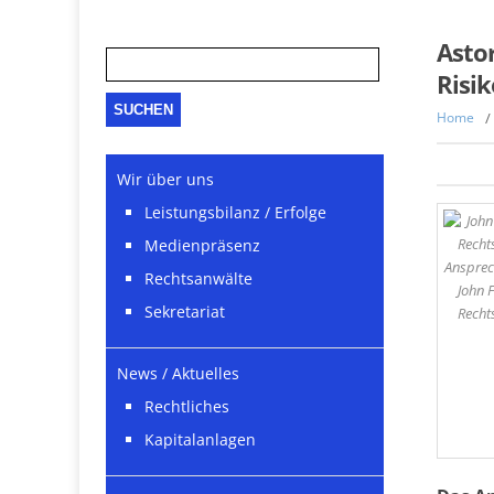
Suche
Asto
nach:
Risik
Home
/
Wir über uns
Leistungsbilanz / Erfolge
Medienpräsenz
Ansprec
Rechtsanwälte
John F
Sekretariat
Recht
News / Aktuelles
Rechtliches
Kapitalanlagen