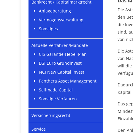
Das An
Bankrecht / Kapitalmarktrecht
Die Ast
Anlageberatung
den Bet
Vermögensverwaltung
die Inv
Sonstiges
sind, a
von nic
Aktuelle Verfahren/Mandate
Die Ast
CIS Garantie-Hebel-Plan
von Nac
EGI Euro Grundinvest
will di
NCI New Capital Invest
Verfügu
Panthera Asset Management
Dadurch
Selfmade Capital
Kapital
Sonstige Verfahren
Das gep
Mindest
Versicherungsrecht
Einzahl
Service
Den Anl