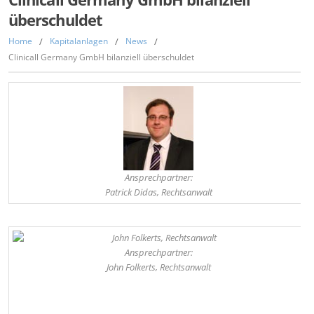
überschuldet
Home
/
Kapitalanlagen
/
News
/
Clinicall Germany GmbH bilanziell überschuldet
Ansprechpartner:
Patrick Didas, Rechtsanwalt
,
Ansprechpartner:
John Folkerts, Rechtsanwalt