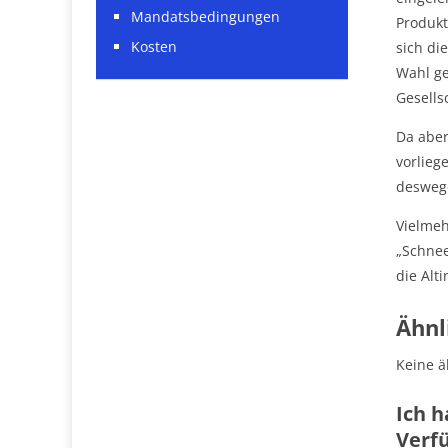
Mandatsbedingungen
Produkt
Kosten
sich di
Wahl ge
Gesells
Da aber
vorlieg
deswege
Vielmeh
„Schnee
die Alt
Ähnl
Keine ä
Ich h
Verfü