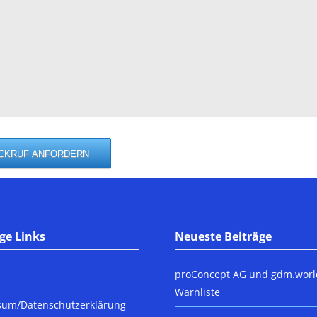
ge Links
Neueste Beiträge
proConcept AG und gdm.worl
Warnliste
sum/Datenschutzerklärung