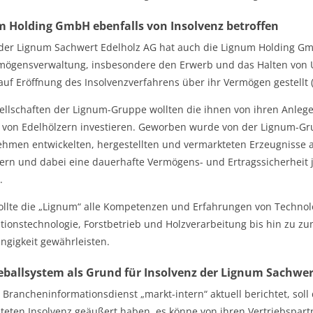
 Holding GmbH ebenfalls von Insolvenz betroffen
er Lignum Sachwert Edelholz AG hat auch die Lignum Holding Gm
mögensverwaltung, insbesondere den Erwerb und das Halten von 
auf Eröffnung des Insolvenzverfahrens über ihr Vermögen gestellt (
ellschaften der Lignum-Gruppe wollten die ihnen von ihren Anlege
 von Edelhölzern investieren. Geworben wurde von der Lignum-Gru
hmen entwickelten, hergestellten und vermarkteten Erzeugnisse 
ern und dabei eine dauerhafte Vermögens- und Ertragssicherheit j
.
llte die „Lignum“ alle Kompetenzen und Erfahrungen von Techno
tionstechnologie, Forstbetrieb und Holzverarbeitung bis hin zu zum
gigkeit gewährleisten.
ballsystem als Grund für Insolvenz der Lignum Sachwer
 Brancheninformationsdienst „markt-intern“ aktuell berichtet, s
iteten Insolvenz geäußert haben, es könne von ihren Vertriebspart