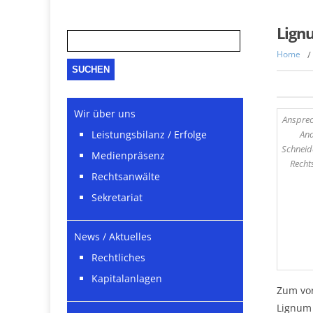
Suche
Lign
nach:
Home
/
Wir über uns
Ansprec
An
Leistungsbilanz / Erfolge
Schneid
Medienpräsenz
Recht
Rechtsanwälte
Sekretariat
News / Aktuelles
Rechtliches
Kapitalanlagen
Zum vor
Lignum 