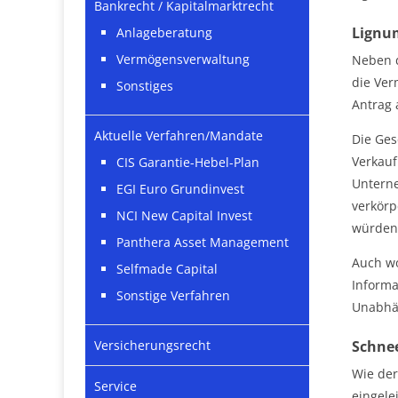
Bankrecht / Kapitalmarktrecht
Lignum
Anlageberatung
Vermögensverwaltung
Neben d
die Ver
Sonstiges
Antrag 
Aktuelle Verfahren/Mandate
Die Ges
Verkauf
CIS Garantie-Hebel-Plan
Unterne
EGI Euro Grundinvest
verkörp
NCI New Capital Invest
würden
Panthera Asset Management
Auch wo
Selfmade Capital
Informa
Sonstige Verfahren
Unabhän
Schnee
Versicherungsrecht
Wie der
Service
eingele