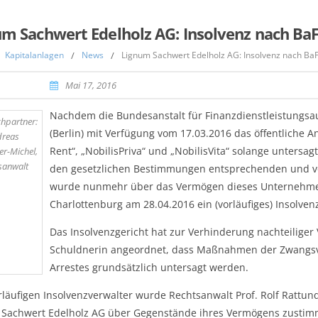
um Sachwert Edelholz AG: Insolvenz nach Ba
Kapitalanlagen
/
News
/
Lignum Sachwert Edelholz AG: Insolvenz nach Ba
Mai 17, 2016
Nachdem die Bundesanstalt für Finanzdienstleistungsau
hpartner:
(Berlin) mit Verfügung vom 17.03.2016 das öffentliche
dreas
Rent“, „NobilisPriva“ und „NobilisVita“ solange untersagt
er-Michel,
sanwalt
den gesetzlichen Bestimmungen entsprechenden und von 
wurde nunmehr über das Vermögen dieses Unternehmens
Charlottenburg am 28.04.2016 ein (vorläufiges) Insolvenz
Das Insolvenzgericht hat zur Verhinderung nachteilige
Schuldnerin angeordnet, dass Maßnahmen der Zwangsvol
Arrestes grundsätzlich untersagt werden.
läufigen Insolvenzverwalter wurde Rechtsanwalt Prof. Rolf Rattu
Sachwert Edelholz AG über Gegenstände ihres Vermögens zusti