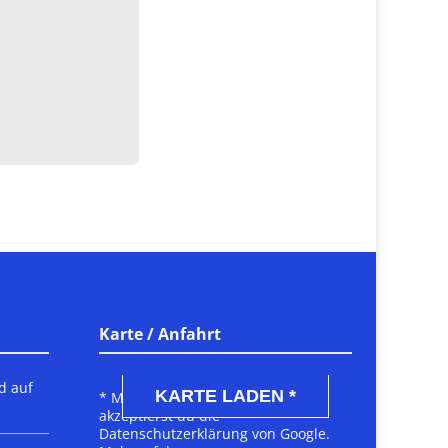
Karte / Anfahrt
DSGVO MAP
d auf
KARTE LADEN *
* Mit dem Laden der Karte
akzeptierst du die
Datenschutzerklärung von Google.