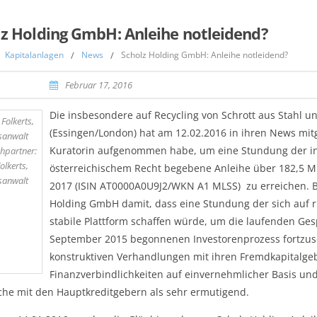
lz Holding GmbH: Anleihe notleidend?
Kapitalanlagen
/
News
/
Scholz Holding GmbH: Anleihe notleidend?
Februar 17, 2016
Die insbesondere auf Recycling von Schrott aus Stahl u
(Essingen/London) hat am 12.02.2016 in ihren News mitg
Kuratorin aufgenommen habe, um eine Stundung der in K
hpartner:
olkerts,
österreichischem Recht begebene Anleihe über 182,5 M
sanwalt
2017 (ISIN AT0000A0U9J2/WKN A1 MLSS) zu erreichen. 
Holding GmbH damit, dass eine Stundung der sich auf 
stabile Plattform schaffen würde, um die laufenden Ge
September 2015 begonnenen Investorenprozess fortzuse
konstruktiven Verhandlungen mit ihren Fremdkapitalge
Finanzverbindlichkeiten auf einvernehmlicher Basis und
he mit den Hauptkreditgebern als sehr ermutigend.