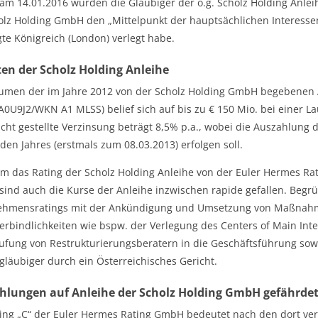
 am 14.01.2016 wurden die Gläubiger der o.g. Scholz Holding Anleih
olz Holding GmbH den „Mittelpunkt der hauptsächlichen Interesse
gte Königreich (London) verlegt habe.
en der Scholz Holding Anleihe
umen der im Jahre 2012 von der Scholz Holding GmbH begebenen A
0U9J2/WKN A1 MLSS) belief sich auf bis zu € 150 Mio. bei einer Lauf
icht gestellte Verzinsung beträgt 8,5% p.a., wobei die Auszahlung d
eden Jahres (erstmals zum 08.03.2013) erfolgen soll.
 das Rating der Scholz Holding Anleihe von der Euler Hermes Rat
sind auch die Kurse der Anleihe inzwischen rapide gefallen. Beg
ehmensratings mit der Ankündigung und Umsetzung von Maßnahme
erbindlichkeiten wie bspw. der Verlegung des Centers of Main Int
ufung von Restrukturierungsberatern in die Geschäftsführung sow
gläubiger durch ein Österreichisches Gericht.
hlungen auf Anleihe der Scholz Holding GmbH gefährde
ing „C“ der Euler Hermes Rating GmbH bedeutet nach den dort ver