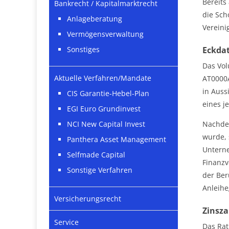
Bereits
Bankrecht / Kapitalmarktrecht
die Sch
Anlageberatung
Vereini
Vermögensverwaltung
Eckdat
Sonstiges
Das Vol
Aktuelle Verfahren/Mandate
AT0000A
in Auss
CIS Garantie-Hebel-Plan
eines j
EGI Euro Grundinvest
Nachdem
NCI New Capital Invest
wurde, 
Panthera Asset Management
Untern
Selfmade Capital
Finanzv
Sonstige Verfahren
der Ber
Anleihe
Versicherungsrecht
Zinsza
Service
Das Rat