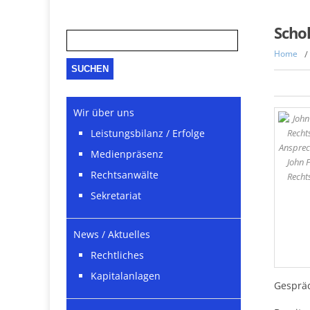
Suche
Scho
nach:
Home
/
Wir über uns
Leistungsbilanz / Erfolge
Ansprec
Medienpräsenz
John F
Rechtsanwälte
Recht
Sekretariat
News / Aktuelles
Rechtliches
Kapitalanlagen
Gespräc