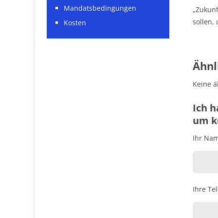
Mandatsbedingungen
„Zukunf
sollen,
Kosten
Ähnl
Keine ä
Ich h
um ko
Ihr Name
Ihre Te