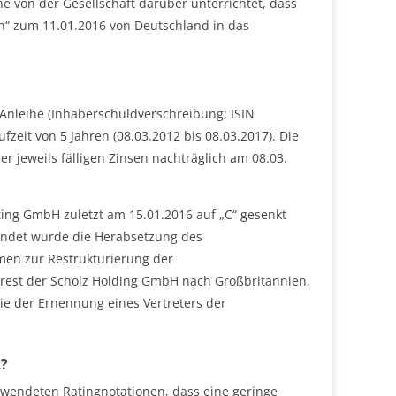
e von der Gesellschaft darüber unterrichtet, dass
n“ zum 11.01.2016 von Deutschland in das
nleihe (Inhaberschuldverschreibung; ISIN
zeit von 5 Jahren (08.03.2012 bis 08.03.2017). Die
er jeweils fälligen Zinsen nachträglich am 08.03.
ing GmbH zuletzt am 15.01.2016 auf „C“ gesenkt
ründet wurde die Herabsetzung des
n zur Restrukturierung der
erest der Scholz Holding GmbH nach Großbritannien,
ie der Ernennung eines Vertreters der
t?
wendeten Ratingnotationen, dass eine geringe