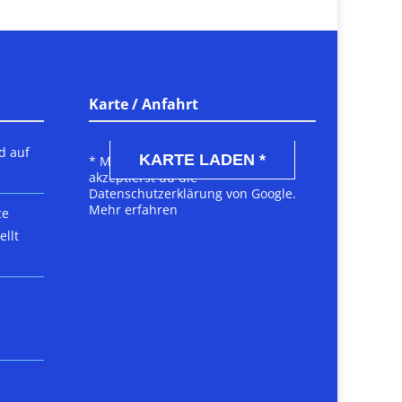
Karte / Anfahrt
DSGVO MAP
d auf
KARTE LADEN *
* Mit dem Laden der Karte
akzeptierst du die
Datenschutzerklärung von Google.
Mehr erfahren
ce
llt