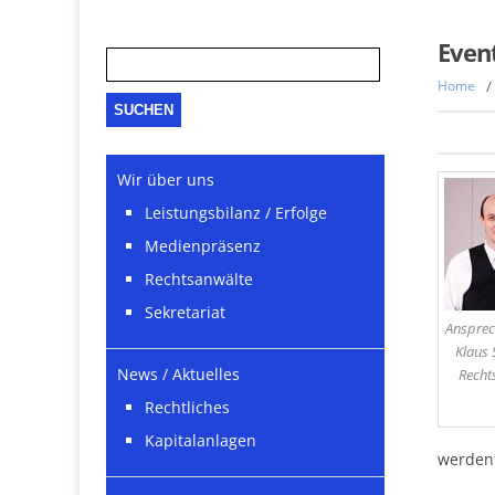
Suche
Even
nach:
Home
/
Wir über uns
Leistungsbilanz / Erfolge
Medienpräsenz
Rechtsanwälte
Sekretariat
Ansprec
Klaus 
News / Aktuelles
Recht
Rechtliches
Kapitalanlagen
werden 