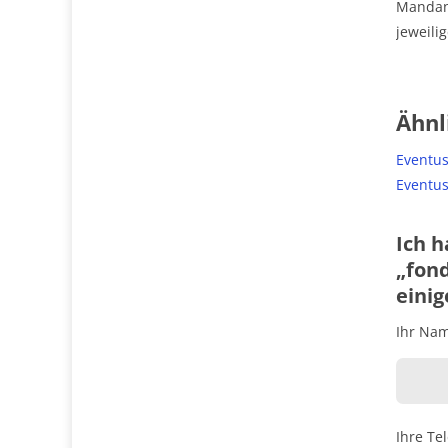
Mandant
jeweilig
Ähnl
Eventus
Eventus
Ich h
„fond
einig
Ihr Name
Ihre Te