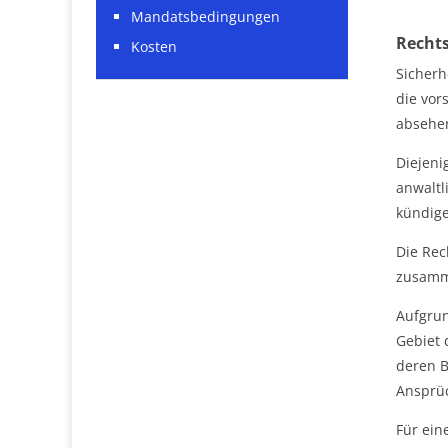
Mandatsbedingungen
Rechts
Kosten
Sicherhe
die vor
absehen
Diejeni
anwaltl
kündige
Die Rec
zusamm
Aufgrun
Gebiet 
deren 
Ansprüc
Für ein