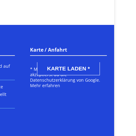
Karte / Anfahrt
DSGVO MAP
d auf
KARTE LADEN *
* Mit dem Laden der Karte
akzeptierst du die
Datenschutzerklärung von Google.
Mehr erfahren
ce
llt