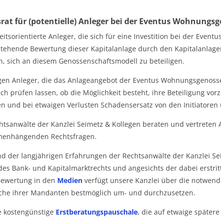
rat für (potentielle) Anleger bei der Eventus Wohnungs
itsorientierte Anleger, die sich für eine Investition bei der Eventus
stehende Bewertung dieser Kapitalanlage durch den Kapitalanlag
, sich an diesem Genossenschaftsmodell zu beteiligen.
gen Anleger, die das Anlageangebot der Eventus Wohnungsgenossen
ich prüfen lassen, ob die Möglichkeit besteht, ihre Beteiligung vo
n und bei etwaigen Verlusten Schadensersatz von den Initiatoren
htsanwälte der Kanzlei Seimetz & Kollegen beraten und vertreten A
enhängenden Rechtsfragen.
d der langjährigen Erfahrungen der Rechtsanwälte der Kanzlei Se
des Bank- und Kapitalmarktrechts und angesichts der dabei erstri
Bewertung in den
Medien
verfügt unsere Kanzlei über die notwendi
he ihrer Mandanten bestmöglich um- und durchzusetzen.
e kostengünstige
Erstberatungspauschale
, die auf etwaige später