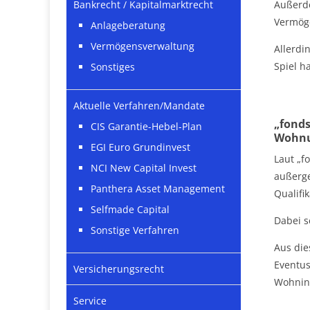
Außerde
Bankrecht / Kapitalmarktrecht
Vermöge
Anlageberatung
Vermögensverwaltung
Allerdi
Spiel h
Sonstiges
Aktuelle Verfahren/Mandate
„fonds
CIS Garantie-Hebel-Plan
Wohnu
EGI Euro Grundinvest
Laut „f
NCI New Capital Invest
außerge
Panthera Asset Management
Qualifi
Selfmade Capital
Dabei s
Sonstige Verfahren
Aus die
Eventus
Versicherungsrecht
Wohninv
Service