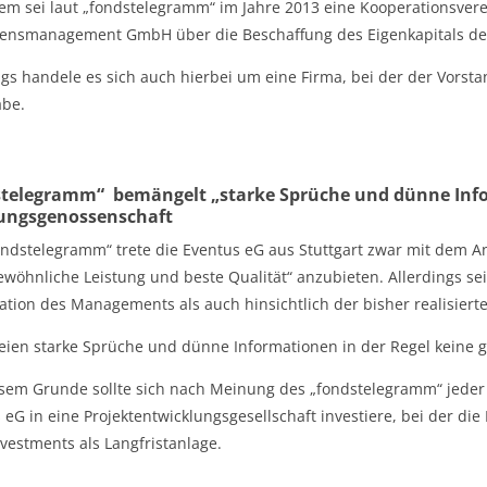
m sei laut „fondstelegramm“ im Jahre 2013 eine Kooperationsvere
nsmanagement GmbH über die Beschaffung des Eigenkapitals der
ngs handele es sich auch hierbei um eine Firma, bei der der Vorst
abe.
telegramm“ bemängelt „starke Sprüche und dünne Info
ngsgenossenschaft
ondstelegramm“ trete die Eventus eG aus Stuttgart zwar mit dem 
wöhnliche Leistung und beste Qualität“ anzubieten. Allerdings sei
kation des Managements als auch hinsichtlich der bisher realisiert
eien starke Sprüche und dünne Informationen in der Regel keine g
sem Grunde sollte sich nach Meinung des „fondstelegramm“ jeder A
 eG in eine Projektentwicklungsgesellschaft investiere, bei der die 
estments als Langfristanlage.