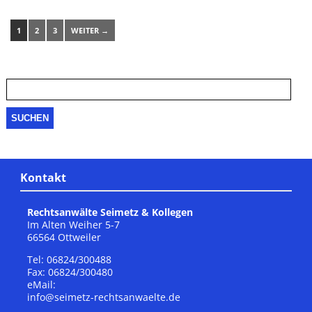
1
2
3
WEITER →
Suche
nach:
Kontakt
Rechtsanwälte Seimetz & Kollegen
Im Alten Weiher 5-7
66564 Ottweiler
Tel: 06824/300488
Fax: 06824/300480
eMail:
info@seimetz-rechtsanwaelte.de