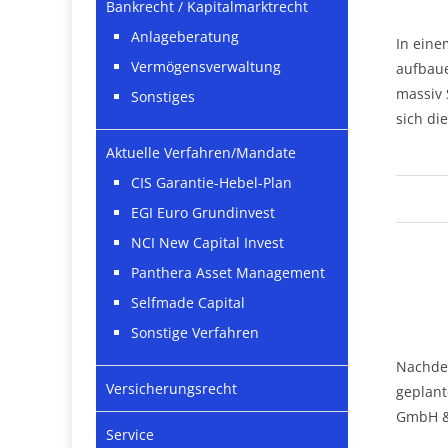
Bankrecht / Kapitalmarktrecht
Anlageberatung
In eine
Vermögensverwaltung
aufbaue
massiv 
Sonstiges
sich di
Aktuelle Verfahren/Mandate
CIS Garantie-Hebel-Plan
EGI Euro Grundinvest
NCI New Capital Invest
Panthera Asset Management
Selfmade Capital
Sonstige Verfahren
Nachdem
Versicherungsrecht
geplant
GmbH & 
Service