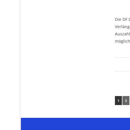
Die DF 
Verläng
Auszahl
möglich
1
2