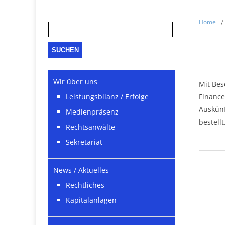
Suche
Home
/
nach:
Wir über uns
Mit Bes
Leistungsbilanz / Erfolge
Finance
Auskünf
Medienpräsenz
bestell
Rechtsanwälte
Sekretariat
News / Aktuelles
Rechtliches
Kapitalanlagen