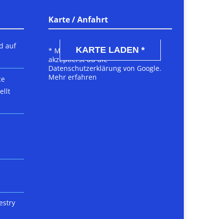
Karte / Anfahrt
DSGVO MAP
d auf
KARTE LADEN *
* Mit dem Laden der Karte
akzeptierst du die
Datenschutzerklärung von Google.
Mehr erfahren
ce
llt
estry