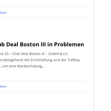
lesen
b Deal Boston III in Problemen
d 20 – Club Deal Boston III – GmbH & Co.
vorübergehend die Erschließung und der Tiefbau
t, um eine Markterholung…
lesen