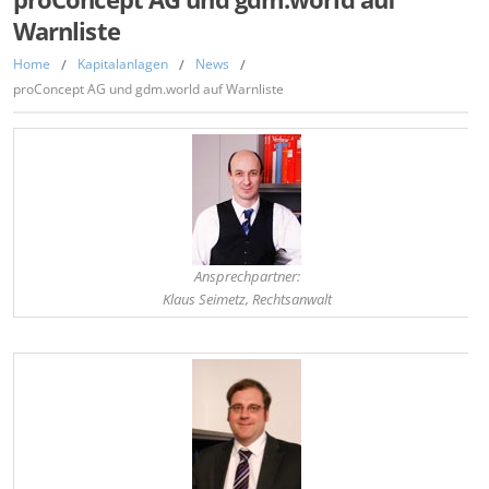
Warnliste
Home
/
Kapitalanlagen
/
News
/
proConcept AG und gdm.world auf Warnliste
Ansprechpartner:
Klaus Seimetz, Rechtsanwalt
,