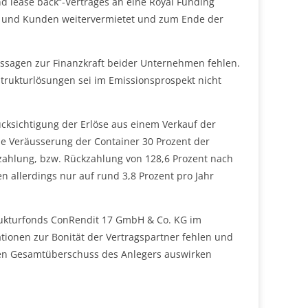
d lease back“-Vertrages an eine Royal Funding
ner und Kunden weitervermietet und zum Ende der
ssagen zur Finanzkraft beider Unternehmen fehlen.
trukturlösungen sei im Emissionsprospekt nicht
ksichtigung der Erlöse aus einem Verkauf der
 die Veräusserung der Container 30 Prozent der
zahlung, bzw. Rückzahlung von 128,6 Prozent nach
n allerdings nur auf rund 3,8 Prozent pro Jahr
trukturfonds ConRendit 17 GmbH & Co. KG im
ationen zur Bonität der Vertragspartner fehlen und
 den Gesamtüberschuss des Anlegers auswirken