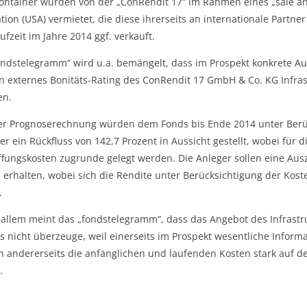
ontainer würden von der „ConRendit 17“ im Rahmen eines „sale an
tion (USA) vermietet, die diese ihrerseits an internationale Part
ufzeit im Jahre 2014 ggf. verkauft.
ndstelegramm“ wird u.a. bemängelt, dass im Prospekt konkrete Au
n externes Bonitäts-Rating des ConRendit 17 GmbH & Co. KG Infras
en.
r Prognoserechnung würden dem Fonds bis Ende 2014 unter Berüc
er ein Rückfluss von 142,7 Prozent in Aussicht gestellt, wobei für
fungskosten zugrunde gelegt werden. Die Anleger sollen eine Aus
 erhalten, wobei sich die Rendite unter Berücksichtigung der Koste
.
n allem meint das „fondstelegramm“, dass das Angebot des Infras
s nicht überzeuge, weil einerseits im Prospekt wesentliche Inform
ch andererseits die anfänglichen und laufenden Kosten stark auf
.