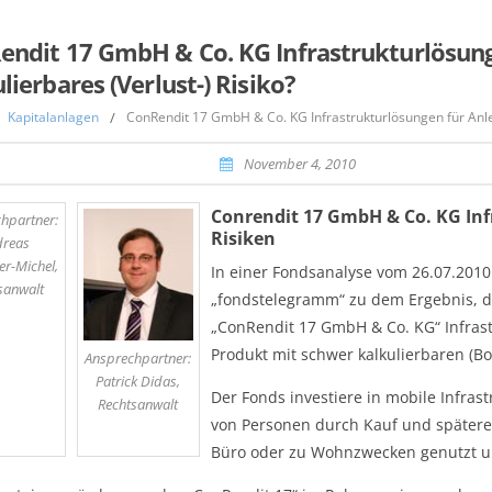
endit 17 GmbH & Co. KG Infrastrukturlösung
lierbares (Verlust-) Risiko?
Kapitalanlagen
/
ConRendit 17 GmbH & Co. KG Infrastrukturlösungen für Anleg
,
November 4, 2010
Conrendit 17 GmbH & Co. KG Inf
hpartner:
Risiken
dreas
er-Michel,
In einer Fondsanalyse vom 26.07.201
sanwalt
„fondstelegramm“ zu dem Ergebnis, da
„ConRendit 17 GmbH & Co. KG“ Infra
Produkt mit schwer kalkulierbaren (Bon
Ansprechpartner:
Patrick Didas,
Der Fonds investiere in mobile Infra
Rechtsanwalt
von Personen durch Kauf und späteren 
Büro oder zu Wohnzwecken genutzt u