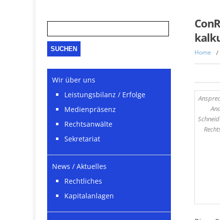
Suche
ConR
nach:
kalku
Home
/
Wir über uns
Leistungsbilanz / Erfolge
Ansprec
An
Medienpräsenz
Schneid
Rechtsanwälte
Recht
Sekretariat
News / Aktuelles
Rechtliches
Kapitalanlagen