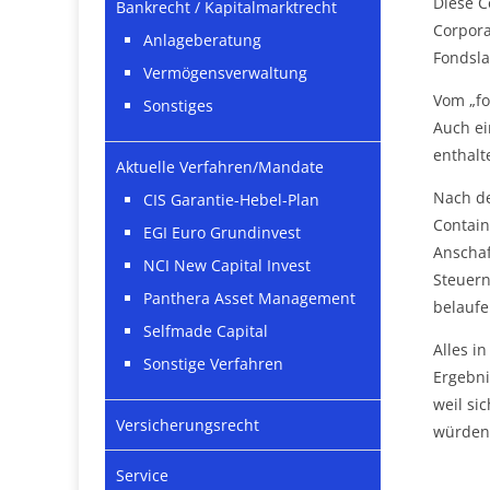
Diese C
Bankrecht / Kapitalmarktrecht
Corpora
Anlageberatung
Fondsla
Vermögensverwaltung
Vom „fo
Sonstiges
Auch ei
enthalt
Aktuelle Verfahren/Mandate
Nach de
CIS Garantie-Hebel-Plan
Contain
EGI Euro Grundinvest
Anschaf
NCI New Capital Invest
Steuern
Panthera Asset Management
belaufe
Selfmade Capital
Alles i
Sonstige Verfahren
Ergebni
weil si
Versicherungsrecht
würden
Service