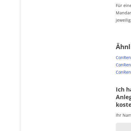
Für ein
Mandant
jeweilig
Ähnl
ConRen
ConRend
ConRend
Ich h
Anleg
koste
Ihr Name