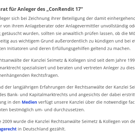
rat für Anleger des „ConRendit 17“
nleger sich bei Zeichnung ihrer Beteiligung der damit einhergehend
r von ihrem Anlageberater oder Anlagevermittler unvollständig ode
ig getäuscht wurden, sollten sie anwaltlich prüfen lassen, ob die M
zeitig aus wichtigem Grund außerordentlich zu kündigen und bei 
gten Initiatoren und deren Erfüllungsgehilfen geltend zu machen.
htsanwälte der Kanzlei Seimetz & Kollegen sind seit dem Jahre 1
marktrecht spezialisiert und beraten und vertreten Anleger zu dies
enhängenden Rechtsfragen.
d der langjährigen Erfahrungen der Rechtsanwälte der Kanzlei Se
des Bank- und Kapitalmarktrechts und angesichts der dabei erstri
ung in den
Medien
verfügt unsere Kanzlei über die notwendige fac
ten bestmöglich um- und durchzusetzen.
e 2009 wurde die Kanzlei Rechtsanwälte Seimetz & Kollegen von d
agerecht
in Deutschland gezählt.