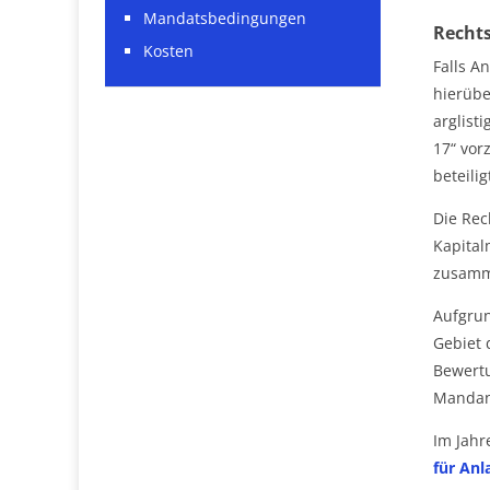
Mandatsbedingungen
Rechts
Kosten
Falls A
hierübe
arglist
17“ vor
beteili
Die Rec
Kapital
zusamm
Aufgrun
Gebiet 
Bewert
Mandan
Im Jahr
für Anl