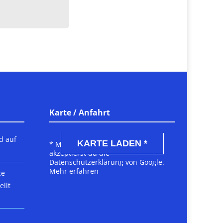
Karte / Anfahrt
DSGVO MAP
d auf
KARTE LADEN *
* Mit dem Laden der Karte
akzeptierst du die
Datenschutzerklärung von Google.
Mehr erfahren
ce
llt