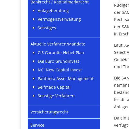
Bankrecht / Kapitalmarktrecht
Rüdiger
Anlageberatung
der SAM
Vermögensverwaltung
Rechtsa
der S&K
Sonstiges
in Ersc
Aktuelle Verfahren/Mandate
Laut „G
Select 
CIS Garantie-Hebel-Plan
GmbH, 
EGI Euro Grundinvest
und Th
NCI New Capital Invest
Die SAM
Panthera Asset Management
namens 
Selfmade Capital
bestand
Sonstige Verfahren
Kredit 
Anlageo
Versicherungsrecht
Da ein 
verfügt
Service