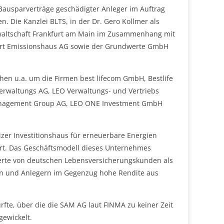
Bausparverträge geschädigter Anleger im Auftrag
 Die Kanzlei BLTS, in der Dr. Gero Kollmer als
nwaltschaft Frankfurt am Main im Zusammenhang mit
ert Emissionshaus AG sowie der Grundwerte GmbH
hen u.a. um die Firmen best lifecom GmbH, Bestlife
Verwaltungs AG, LEO Verwaltungs- und Vertriebs
anagement Group AG, LEO ONE Investment GmbH
er Investitionshaus für erneuerbare Energien
t. Das Geschäftsmodell dieses Unternehmes
rte von deutschen Lebensversicherungskunden als
en und Anlegern im Gegenzug hohe Rendite aus
rfte, über die die SAM AG laut FINMA zu keiner Zeit
gewickelt.