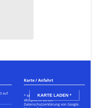
Karte / Anfahrt
DSGVO MAP
d auf
KARTE LADEN *
* Mit dem Laden der Karte
akzeptierst du die
Datenschutzerklärung von Google.