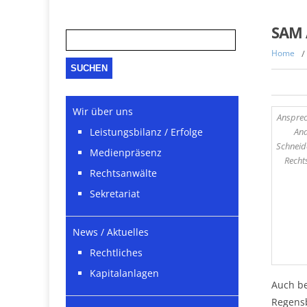
Suche
SAM 
nach:
Home
/
Wir über uns
Ansprec
An
Leistungsbilanz / Erfolge
Schneid
Medienpräsenz
Recht
Rechtsanwälte
Sekretariat
News / Aktuelles
Rechtliches
Kapitalanlagen
Auch be
Regensb