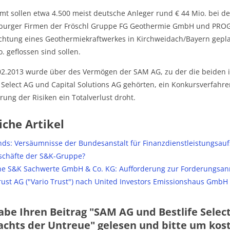
mt sollen etwa 4.500 meist deutsche Anleger rund € 44 Mio. bei d
urger Firmen der Fröschl Gruppe FG Geothermie GmbH und PROGR
ichtung eines Geothermiekraftwerkes in Kirchweidach/Bayern geplan
. geflossen sind sollen.
2.2013 wurde über des Vermögen der SAM AG, zu der die beiden i
e Select AG und Capital Solutions AG gehörten, ein Konkursverfah
erung der Risiken ein Totalverlust droht.
iche Artikel
ds: Versäumnisse der Bundesanstalt für Finanzdienstleistungsaufs
schäfte der S&K-Gruppe?
e S&K Sachwerte GmbH & Co. KG: Aufforderung zur Forderungsan
rust AG ("Vario Trust") nach United Investors Emissionshaus GmbH 
abe Ihren Beitrag "SAM AG und Bestlife Sel
chts der Untreue" gelesen und bitte um kost