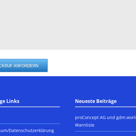
ge Links
Neueste Beiträge
proConcept AG und gdm.worl
Warnliste
sum/Datenschutzerklärung