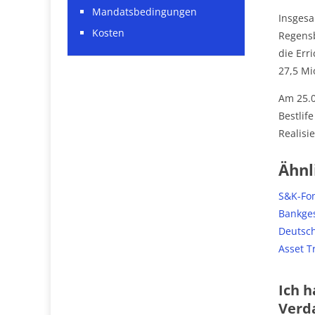
Mandatsbedingungen
Insgesa
Kosten
Regensb
die Err
27,5 Mio
Am 25.0
Bestlif
Realisi
Ähnl
S&K-Fon
Bankge
Deutsch
Asset T
Ich h
Verda