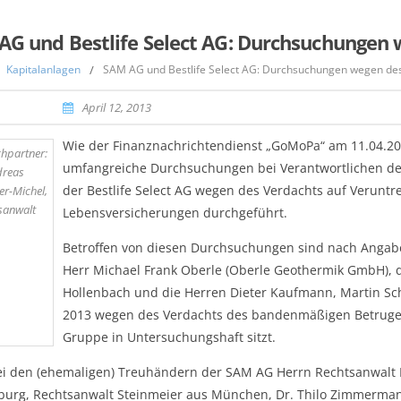
AG und Bestlife Select AG: Durchsuchungen 
Kapitalanlagen
/
SAM AG und Bestlife Select AG: Durchsuchungen wegen des
April 12, 2013
Wie der Finanznachrichtendienst „GoMoPa“ am 11.04.201
hpartner:
umfangreiche Durchsuchungen bei Verantwortlichen de
dreas
der Bestlife Select AG wegen des Verdachts auf Verunt
er-Michel,
sanwalt
Lebensversicherungen durchgeführt.
Betroffen von diesen Durchsuchungen sind nach Angabe
Herr Michael Frank Oberle (Oberle Geothermik GmbH), d
Hollenbach und die Herren Dieter Kaufmann, Martin Schü
2013 wegen des Verdachts des bandenmäßigen Betruge
Gruppe in Untersuchungshaft sitzt.
i den (ehemaligen) Treuhändern der SAM AG Herrn Rechtsanwalt Mi
urg, Rechtsanwalt Steinmeier aus München, Dr. Thilo Zimmerman