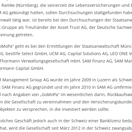
 Ramke (Nürnberg), die seinerzeit die Lebensversicherungen und 
 AG gekündigt hatten, sollen Durchsuchungen stattgefunden haben.
nwalt tätig war, ist bereits bei den Durchsuchungen der Staatsa
-Gruppe als Treuhänder der Asset Trust AG, der Deutsche Sachw
heinung getreten.
oMoPa“ geht es bei den Ermittlungen der Staatsanwaltschaft Münc
AG, bestlife Select GmbH, UCM AG, Capital Solutions AG, LEO ONE 
Thormann Verwaltungsgesellschaft mbH, SAM Finanz AG, SAM M
ormann Capital GmbH.
 Management Group AG wurde im Jahre 2009 in Luzern als Schweiz
SAM Finanz AG gegründet und im Jahre 2010 in SAM AG umfirmier
 nach Angaben von „GoMoPa“ im wesentlichen darin, Rückkaufswe
an die Gesellschaft zu vereinnahmen und den Versicherungskund
bjekten zu versprechen, in die investiert werden sollte.
solches Geschäft jedoch auch in der Schweiz einer Banklizenz bedu
 hat, wird die Gesellschaft seit März 2012 in der Schweiz zwangsab