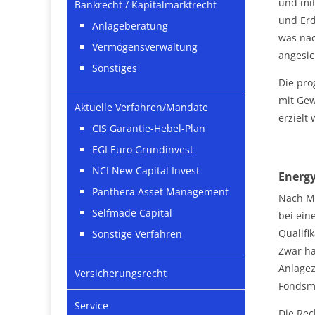
und mit
Bankrecht / Kapitalmarktrecht
und Erd
Anlageberatung
was nac
Vermögensverwaltung
angesic
Sonstiges
Die pro
mit Gew
Aktuelle Verfahren/Mandate
erzielt
CIS Garantie-Hebel-Plan
EGI Euro Grundinvest
NCI New Capital Invest
Energy
Panthera Asset Management
Nach Me
Selfmade Capital
bei ein
Qualifi
Sonstige Verfahren
Zwar ha
Anlagez
Versicherungsrecht
Fondsma
Service
Die Rec