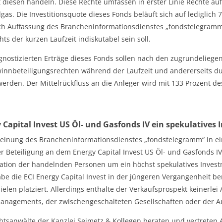
 diesen handeln. Diese Rechte umfassen in erster Linie Rechte au
gas. Die Investitionsquote dieses Fonds beläuft sich auf lediglich
h Auffassung des Brancheninformationsdienstes „fondstelegramm
hts der kurzen Laufzeit indiskutabel sein soll.
gnostizierten Erträge dieses Fonds sollen nach den zugrundelieg
innbeteiligungsrechten während der Laufzeit und andererseits d
 werden. Der Mittelrückfluss an die Anleger wird mit 133 Prozent 
 Capital Invest US Öl- und Gasfonds IV ein spekulatives
inung des Brancheninformationsdienstes „fondstelegramm“ in ein
er Beteiligung an dem Energy Capital Invest US Öl- und Gasfonds I
kation der handelnden Personen um ein höchst spekulatives Investmen
be die ECI Energy Capital Invest in der jüngeren Vergangenheit ber
ielen platziert. Allerdings enthalte der Verkaufsprospekt keiner
nagements, der zwischengeschalteten Gesellschaften oder der Auf
htsanwälte der Kanzlei Seimetz & Kollegen beraten und vertreten A