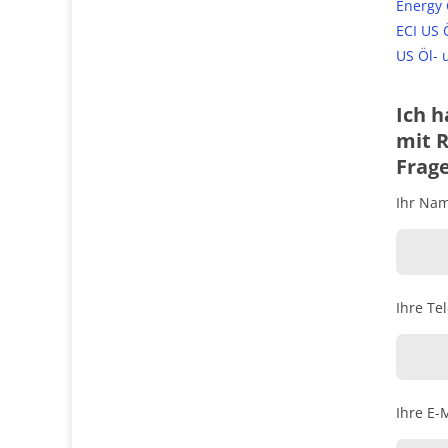
Energy 
ECI US 
US Öl- 
Ich h
mit R
Frag
Ihr Name
Ihre Te
Ihre E-M