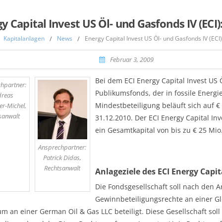
y Capital Invest US Öl- und Gasfonds IV (ECI)
Kapitalanlagen
/
News
/
Energy Capital Invest US Öl- und Gasfonds IV (ECI)
,
Februar 3, 2009
Bei dem ECI Energy Capital Invest US 
hpartner:
Publikumsfonds, der in fossile Energie
dreas
Mindestbeteiligung beläuft sich auf € 
er-Michel,
sanwalt
31.12.2010. Der ECI Energy Capital In
ein Gesamtkapital von bis zu € 25 Mio
Ansprechpartner:
Patrick Didas,
Rechtsanwalt
Anlageziele des ECI Energy Capit
Die Fondsgesellschaft soll nach den 
Gewinnbeteiligungsrechte an einer Gl
m an einer German Oil & Gas LLC beteiligt. Diese Gesellschaft sol