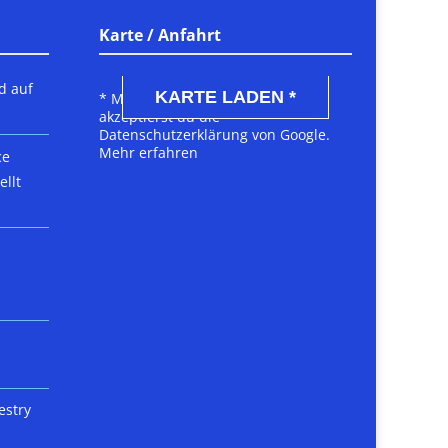
Karte / Anfahrt
DSGVO MAP
d auf
KARTE LADEN *
* Mit dem Laden der Karte
akzeptierst du die
Datenschutzerklärung von Google.
Mehr erfahren
ce
llt
estry