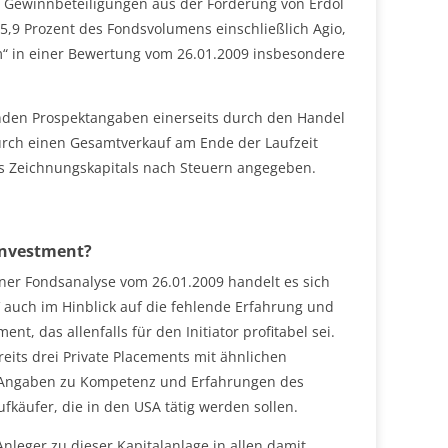
f Gewinnbeteiligungen aus der Förderung von Erdöl
 75,9 Prozent des Fondsvolumens einschließlich Agio,
“ in einer Bewertung vom 26.01.2009 insbesondere
enden Prospektangaben einerseits durch den Handel
urch einen Gesamtverkauf am Ende der Laufzeit
des Zeichnungskapitals nach Steuern angegeben.
 Investment?
er Fondsanalyse vom 26.01.2009 handelt es sich
V auch im Hinblick auf die fehlende Erfahrung und
t, das allenfalls für den Initiator profitabel sei.
eits drei Private Placements mit ähnlichen
lei Angaben zu Kompetenz und Erfahrungen des
käufer, die in den USA tätig werden sollen.
nleger zu dieser Kapitalanlage in allen damit