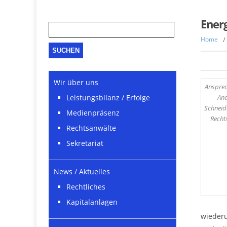
Suche
Energ
nach:
Home
/
Wir über uns
Ansprec
An
Leistungsbilanz / Erfolge
Schneid
Medienpräsenz
Recht
Rechtsanwälte
Sekretariat
News / Aktuelles
Rechtliches
Kapitalanlagen
wiederu