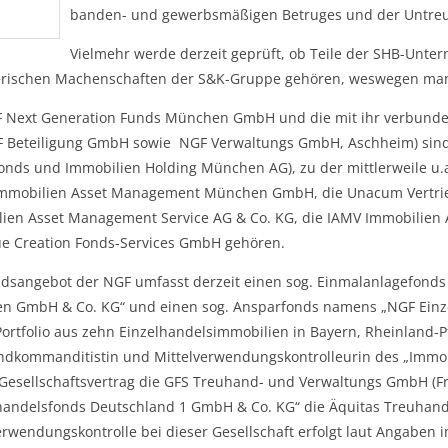
banden- und gewerbsmäßigen Betruges und der Untreu
Vielmehr werde derzeit geprüft, ob Teile der SHB-Unt
rischen Machenschaften der S&K-Gruppe gehören, weswegen man se
 Next Generation Funds München GmbH und die mit ihr verbunden
 Beteiligung GmbH sowie NGF Verwaltungs GmbH, Aschheim) sind T
onds und Immobilien Holding München AG), zu der mittlerweile u.a
mmobilien Asset Management München GmbH, die Unacum Vertrie
ien Asset Management Service AG & Co. KG, die IAMV Immobilien
ue Creation Fonds-Services GmbH gehören.
dsangebot der NGF umfasst derzeit einen sog. Einmalanlagefond
 GmbH & Co. KG“ und einen sog. Ansparfonds namens „NGF Einze
ortfolio aus zehn Einzelhandelsimmobilien in Bayern, Rheinland-P
dkommanditistin und Mittelverwendungskontrolleurin des „Imm
t Gesellschaftsvertrag die GFS Treuhand- und Verwaltungs GmbH (F
handelsfonds Deutschland 1 GmbH & Co. KG“ die Äquitas Treuhand
erwendungskontrolle bei dieser Gesellschaft erfolgt laut Angaben