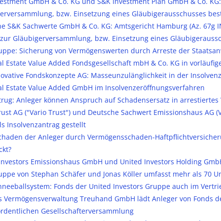
estment GmbH & Co. KG und S&K Investment Plan GmbH & Co. KG: 
erversammlung, bzw. Einsetzung eines Gläubigerausschusses be
e S&K Sachwerte GmbH & Co. KG: Amtsgericht Hamburg (Az. 67g IN
zur Gläubigerversammlung, bzw. Einsetzung eines Gläubigerauss
ppe: Sicherung von Vermögenswerten durch Arreste der Staatsan
l Estate Value Added Fondsgesellschaft mbH & Co. KG in vorläufige
ovative Fondskonzepte AG: Masseunzulänglichkeit in der Insolven
l Estate Value Added GmbH im Insolvenzeröffnungsverfahren
rug: Anleger können Anspruch auf Schadensersatz in arrestiertes
rust AG ("Vario Trust") und Deutsche Sachwert Emissionshaus AG (Vari
ls Insolvenzantrag gestellt
chaden der Anleger durch Vermögensschaden-Haftpflichtversicher
ckt?
Investors Emissionshaus GmbH und United Investors Holding GmbH e
ppe von Stephan Schäfer und Jonas Köller umfasst mehr als 70 
neeballsystem: Fonds der United Investors Gruppe auch im Vertr
as Vermögensverwaltung Treuhand GmbH lädt Anleger von Fonds d
rdentlichen Gesellschafterversammlung