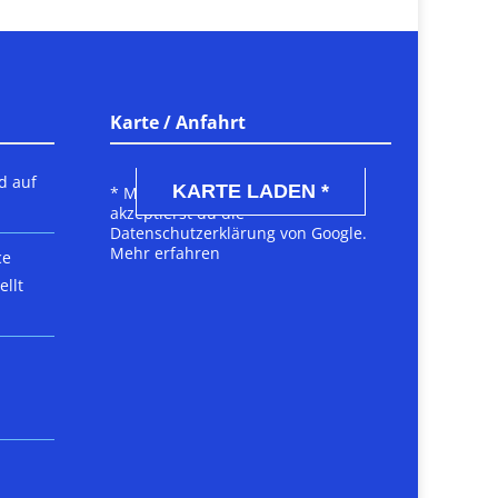
Karte / Anfahrt
DSGVO MAP
d auf
KARTE LADEN *
* Mit dem Laden der Karte
akzeptierst du die
Datenschutzerklärung von Google.
Mehr erfahren
ce
llt