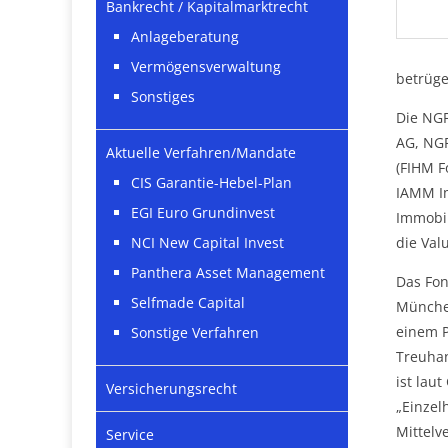
Bankrecht / Kapitalmarktrecht
Anlageberatung
Vermögensverwaltung
betrüge
Sonstiges
Die NGF
AG, NGF
Aktuelle Verfahren/Mandate
(FIHM F
CIS Garantie-Hebel-Plan
IAMM I
EGI Euro Grundinvest
Immobil
die Val
NCI New Capital Invest
Panthera Asset Management
Das Fon
Selfmade Capital
München
einem P
Sonstige Verfahren
Treuhan
ist lau
Versicherungsrecht
„Einzel
Mittelv
Service