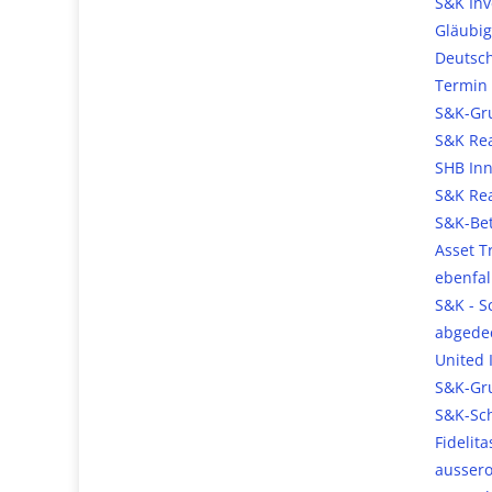
S&K Inv
Gläubig
Deutsch
Termin 
S&K-Gru
S&K Rea
SHB Inn
S&K Rea
S&K-Bet
Asset T
ebenfal
S&K - S
abgede
United 
S&K-Gru
S&K-Sch
Fidelit
aussero