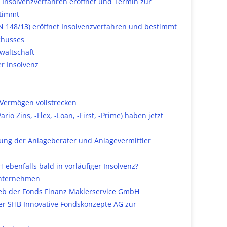
Insolvenzverfahren eröffnet und Termin zur
stimmt
 148/13) eröffnet Insolvenzverfahren und bestimmt
chusses
waltschaft
r Insolvenz
z
 Vermögen vollstrecken
o Zins, -Flex, -Loan, -First, -Prime) haben jetzt
ung der Anlageberater und Anlagevermittler
benfalls bald in vorläufiger Insolvenz?
Unternehmen
ieb der Fonds Finanz Maklerservice GmbH
er SHB Innovative Fondskonzepte AG zur