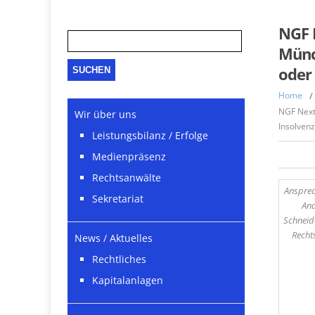
Suche
NGF 
nach:
Münc
oder
Home
/
NGF Next
Wir über uns
Insolven
Leistungsbilanz / Erfolge
Medienpräsenz
Rechtsanwälte
Ansprec
Sekretariat
An
Schneid
Recht
News / Aktuelles
Rechtliches
Kapitalanlagen