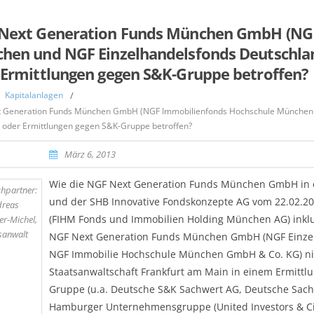
Next Generation Funds München GmbH (NGF
hen und NGF Einzelhandelsfonds Deutschlan
 Ermittlungen gegen S&K-Gruppe betroffen?
Kapitalanlagen
/
 Generation Funds München GmbH (NGF Immobilienfonds Hochschule München u
z oder Ermittlungen gegen S&K-Gruppe betroffen?
März 6, 2013
Wie die NGF Next Generation Funds München GmbH in ein
hpartner:
und der SHB Innovative Fondskonzepte AG vom 22.02.20
dreas
(FIHM Fonds und Immobilien Holding München AG) inklu
er-Michel,
sanwalt
NGF Next Generation Funds München GmbH (NGF Einzel
NGF Immobilie Hochschule München GmbH & Co. KG) ni
Staatsanwaltschaft Frankfurt am Main in einem Ermittl
Gruppe (u.a. Deutsche S&K Sachwert AG, Deutsche Sac
Hamburger Unternehmensgruppe (United Investors & C