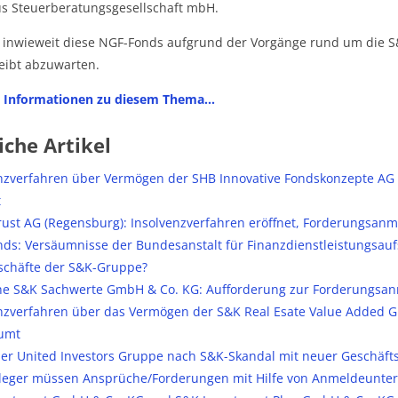
us Steuerberatungsgesellschaft mbH.
inwieweit diese NGF-Fonds aufgrund der Vorgänge rund um die S
leibt abzuwarten.
e Informationen zu diesem Thema…
iche Artikel
nzverfahren über Vermögen der SHB Innovative Fondskonzepte AG
t
rust AG (Regensburg): Insolvenzverfahren eröffnet, Forderungsan
ds: Versäumnisse der Bundesanstalt für Finanzdienstleistungsaufs
schäfte der S&K-Gruppe?
e S&K Sachwerte GmbH & Co. KG: Aufforderung zur Forderungsan
nzverfahren über das Vermögen der S&K Real Esate Value Added
umt
er United Investors Gruppe nach S&K-Skandal mit neuer Geschäft
eger müssen Ansprüche/Forderungen mit Hilfe von Anmeldeunter