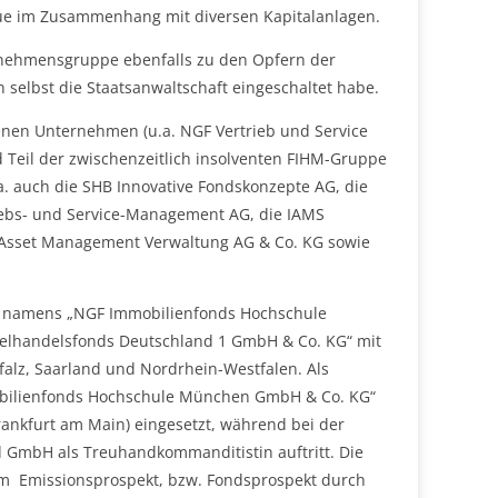
e im Zusammenhang mit diversen Kapitalanlagen.
ernehmensgruppe ebenfalls zu den Opfern der
lbst die Staatsanwaltschaft eingeschaltet habe.
en Unternehmen (u.a. NGF Vertrieb und Service
eil der zwischenzeitlich insolventen FIHM-Gruppe
. auch die SHB Innovative Fondskonzepte AG, die
bs- und Service-Management AG, die IAMS
 Asset Management Verwaltung AG & Co. KG sowie
s namens „NGF Immobilienfonds Hochschule
lhandelsfonds Deutschland 1 GmbH & Co. KG“ mit
falz, Saarland und Nordrhein-Westfalen. Als
obilienfonds Hochschule München GmbH & Co. KG“
rankfurt am Main) eingesetzt, während bei der
 GmbH als Treuhandkommanditistin auftritt. Die
 im Emissionsprospekt, bzw. Fondsprospekt durch