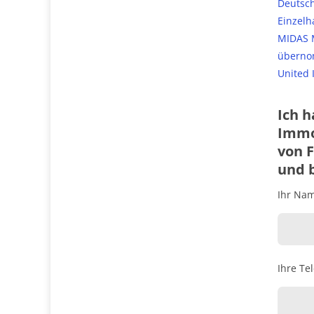
Deutsch
Einzelh
MIDAS M
übern
United 
Ich 
Immo
von 
und b
Ihr Name
Ihre Te