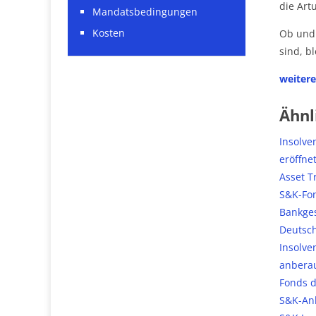
die Art
Mandatsbedingungen
Kosten
Ob und 
sind, b
weiter
Ähnl
Insolve
eröffne
Asset T
S&K-Fon
Bankge
Deutsch
Insolve
anbera
Fonds d
S&K-Anl